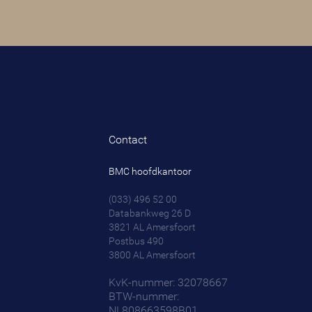
Contact
BMC hoofdkantoor
(033) 496 52 00
Databankweg 26 D
3821 AL
Amersfoort
Postbus 490
3800 AL
Amersfoort
KvK-nummer: 32078667
BTW-nummer:
NL808663598B01