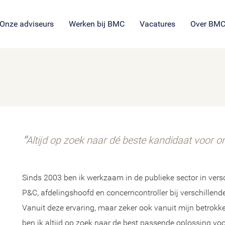
SROI voor maatschappelijke
en
ng
es
organisaties
Veil
en
ie
tie
Onze adviseurs
Werken bij BMC
Vacatures
Over BM
Altijd op zoek naar dé beste kandidaat voor 
Sinds 2003 ben ik werkzaam in de publieke sector in versc
P&C, afdelingshoofd en concerncontroller bij verschillen
Vanuit deze ervaring, maar zeker ook vanuit mijn betrokk
ben ik altijd op zoek naar de best passende oplossing voo