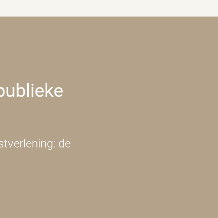
publieke
tverlening: de