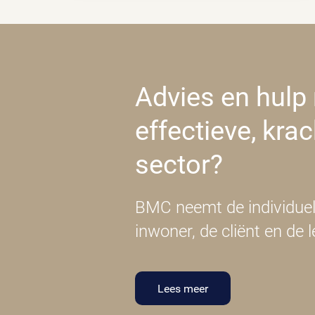
Advies en hulp nodig bij het realiseren van
effectieve, kra
sector?
BMC neemt de individuele
inwoner, de cliënt en de l
Lees meer