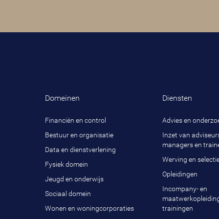
Domeinen
Diensten
Financiën en control
Advies en onderzo
Bestuur en organisatie
Inzet van adviseurs
managers en train
Data en dienstverlening
Werving en selecti
Fysiek domein
Opleidingen
Jeugd en onderwijs
Incompany- en
Sociaal domein
maatwerkopleidin
Wonen en woningcorporaties
trainingen