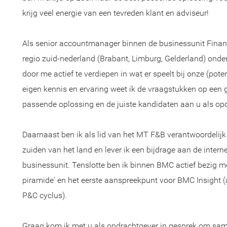
krijg veel energie van een tevreden klant en adviseur!
Als senior accountmanager binnen de businessunit Financ
regio zuid-nederland (Brabant, Limburg, Gelderland) onder
door me actief te verdiepen in wat er speelt bij onze (pot
eigen kennis en ervaring weet ik de vraagstukken op een 
passende oplossing en de juiste kandidaten aan u als opd
Daarnaast ben ik als lid van het MT F&B verantwoordelijk
zuiden van het land en lever ik een bijdrage aan de intern
businessunit. Tenslotte ben ik binnen BMC actief bezig me
piramide' en het eerste aanspreekpunt voor BMC Insight (a
P&C cyclus).
Graag kom ik met u als opdrachtgever in gesprek om sam