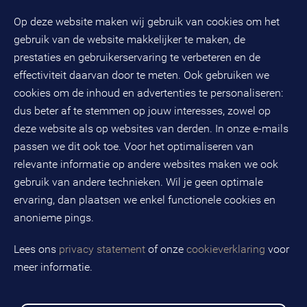
BMC hoofdkantoor
Pers
Op deze website maken wij gebruik van cookies om het
(033) 496 52 00
Evenementen
gebruik van de website makkelijker te maken, de
Databankweg 26 D
3821 AL
Amersfoort
prestaties en gebruikerservaring te verbeteren en de
Postbus 490
effectiviteit daarvan door te meten. Ook gebruiken we
3800 AL
Amersfoort
cookies om de inhoud en advertenties te personaliseren:
dus beter af te stemmen op jouw interesses, zowel op
KvK-nummer: 32078667
BTW-nummer: NL808663598B01
deze website als op websites van derden. In onze e-mails
passen we dit ook toe. Voor het optimaliseren van
relevante informatie op andere websites maken we ook
Volg ons op social media
gebruik van andere technieken. Wil je geen optimale
ervaring, dan plaatsen we enkel functionele cookies en
anonieme pings.
BMC is een geregistreerd handelsmerk van BMC groep B.V.
Lees ons
privacy statement
of onze
cookieverklaring
voor
meer informatie.
Copyright © 2026 BMC
Voorwaarden
Privacy statement