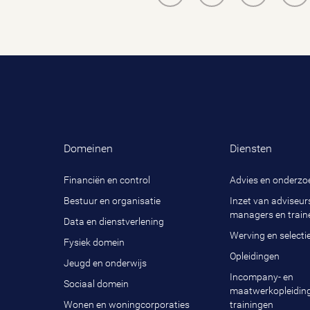
Domeinen
Diensten
Financiën en control
Advies en onderzo
Bestuur en organisatie
Inzet van adviseurs
managers en train
Data en dienstverlening
Werving en selecti
Fysiek domein
Opleidingen
Jeugd en onderwijs
Incompany- en
Sociaal domein
maatwerkopleidin
Wonen en woningcorporaties
trainingen