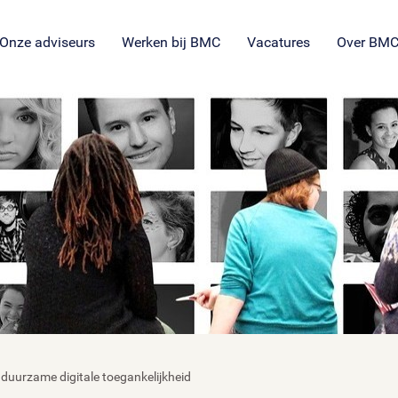
SROI voor maatschappelijke
en
ng
es
organisaties
Veil
en
ie
tie
Onze adviseurs
Werken bij BMC
Vacatures
Over BM
 duurzame digitale toegankelijkheid