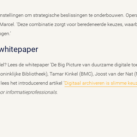
instellingen om strategische beslissingen te onderbouwen. Opera
Marcel. ‘Deze combinatie zorgt voor beredeneerde keuzes, waarbi
ogen.’
 whitepaper
l? Lees de whitepaper ‘De Big Picture van duurzame digitale toe
ninklijke Bibliotheek), Tamar Kinkel (BMC), Joost van der Nat (
ees het introducerend artikel '
Digitaal archiveren is slimme ke
oor informatieprofessionals
.