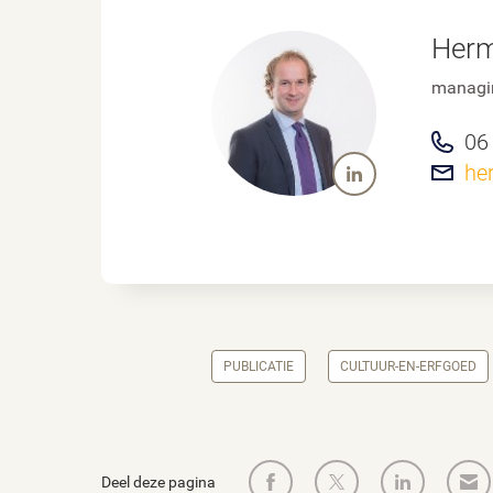
Herm
managin
06
he
PUBLICATIE
CULTUUR-EN-ERFGOED
Deel deze pagina