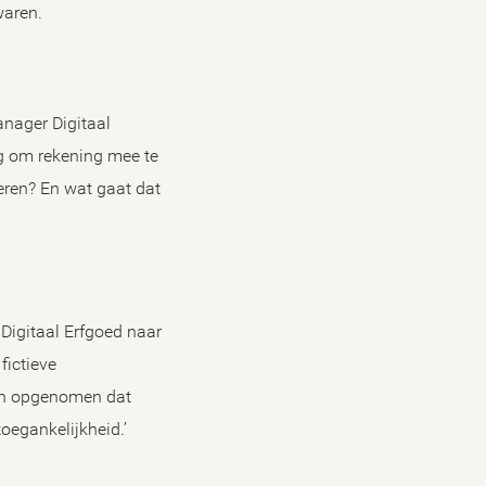
waren.
anager Digitaal
ng om rekening mee te
seren? En wat gaat dat
Digitaal Erfgoed naar
fictieve
 in opgenomen dat
oegankelijkheid.’