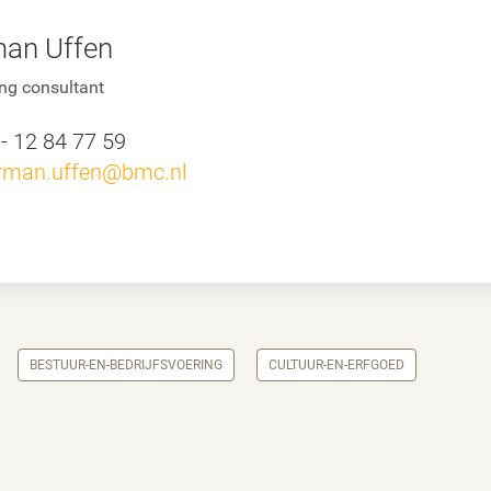
an Uffen
g consultant
 - 12 84 77 59
rman.uffen@bmc.nl
BESTUUR-EN-BEDRIJFSVOERING
CULTUUR-EN-ERFGOED