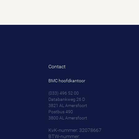
Contact
BMC hoofdkantoor
(033) 496 52 00
Databankweg 26 D
3821 AL
Amersfoort
Postbus 490
3800 AL
Amersfoort
KvK-nummer: 32078667
BTW-nummer: