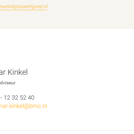
werkdigitaalerfgoed.nl
r Kinkel
adviseur
 - 12 32 52 40
mar.kinkel@bmc.nl