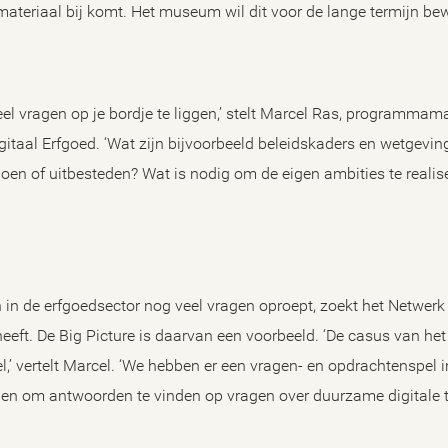
 materiaal bij komt. Het museum wil dit voor de lange termijn be
veel vragen op je bordje te liggen,’ stelt Marcel Ras, programmam
gitaal Erfgoed. ‘Wat zijn bijvoorbeeld beleidskaders en wetgevi
f doen of uitbesteden? Wat is nodig om de eigen ambities te reali
in de erfgoedsector nog veel vragen oproept, zoekt het Netwerk 
eft. De Big Picture is daarvan een voorbeeld. ‘De casus van het 
’ vertelt Marcel. ‘We hebben er een vragen- en opdrachtenspel
en om antwoorden te vinden op vragen over duurzame digitale t