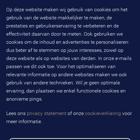
Pers
Op deze website maken wij gebruik van cookies om het
(033) 496 52 00
Evenementen
gebruik van de website makkelijker te maken, de
Databankweg 26 D
3821 AL
Amersfoort
prestaties en gebruikerservaring te verbeteren en de
Postbus 490
effectiviteit daarvan door te meten. Ook gebruiken we
3800 AL
Amersfoort
cookies om de inhoud en advertenties te personaliseren:
dus beter af te stemmen op jouw interesses, zowel op
KvK-nummer: 32078667
BTW-nummer: NL808663598B01
deze website als op websites van derden. In onze e-mails
passen we dit ook toe. Voor het optimaliseren van
relevante informatie op andere websites maken we ook
Volg ons op social media
gebruik van andere technieken. Wil je geen optimale
ervaring, dan plaatsen we enkel functionele cookies en
anonieme pings.
BMC is een geregistreerd handelsmerk van BMC groep B.V.
Lees ons
privacy statement
of onze
cookieverklaring
voor
meer informatie.
Copyright © 2026 BMC
Voorwaarden
Privacy statement