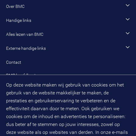
Open sollicitatie
Wonen en woningcorporaties
Opleidingen
Werken als adviseur
Over BMC
Incompany- en maatwerkopleidingen en trainingen
Werken als senior adviseur
Onze organisatie
Handige links
Werken als managing consultant
Duurzaam BMC
Ons werk
Algemeen contact
Alles lezen van BMC
Leren en ontwikkelen
Aanmelden BMC-nieuwsbrief
Alle artikelen
Externe handige links
Onze cultuur en organisatie
Inloggen mijn BMC
Praktijkcases
Meest gestelde vragen mijn BMC
Public spirit
Contact
Oplossingen
Zoek een adviseur
BMC hoofdkantoor
Pers
Op deze website maken wij gebruik van cookies om het
(033) 496 52 00
Evenementen
gebruik van de website makkelijker te maken, de
Databankweg 26 D
3821 AL
Amersfoort
prestaties en gebruikerservaring te verbeteren en de
Postbus 490
effectiviteit daarvan door te meten. Ook gebruiken we
3800 AL
Amersfoort
cookies om de inhoud en advertenties te personaliseren:
dus beter af te stemmen op jouw interesses, zowel op
KvK-nummer: 32078667
BTW-nummer: NL808663598B01
deze website als op websites van derden. In onze e-mails