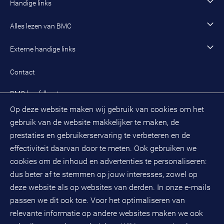
Onze organisatie
Handige links
Werken als managing consultant
Duurzaam BMC
Ons werk
Algemeen contact
Alles lezen van BMC
Leren en ontwikkelen
Aanmelden BMC-nieuwsbrief
Alle artikelen
Externe handige links
Onze cultuur en organisatie
Inloggen mijn BMC
Praktijkcases
Meest gestelde vragen mijn BMC
Public spirit
Contact
Oplossingen
Zoek een adviseur
BMC hoofdkantoor
Pers
Op deze website maken wij gebruik van cookies om het
(033) 496 52 00
Evenementen
gebruik van de website makkelijker te maken, de
Databankweg 26 D
3821 AL
Amersfoort
prestaties en gebruikerservaring te verbeteren en de
Postbus 490
effectiviteit daarvan door te meten. Ook gebruiken we
3800 AL
Amersfoort
cookies om de inhoud en advertenties te personaliseren:
dus beter af te stemmen op jouw interesses, zowel op
KvK-nummer: 32078667
BTW-nummer: NL808663598B01
deze website als op websites van derden. In onze e-mails
passen we dit ook toe. Voor het optimaliseren van
relevante informatie op andere websites maken we ook
Volg ons op social media