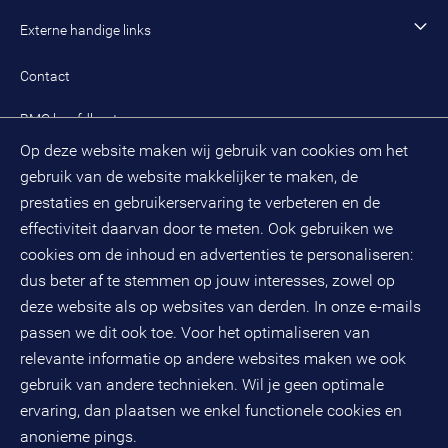
Leren en ontwikkelen
Aanmelden BMC-nieuwsbrief
Alle artikelen
Externe handige links
Onze cultuur en organisatie
Inloggen mijn BMC
Praktijkcases
Meest gestelde vragen mijn BMC
Public spirit
Contact
Oplossingen
Zoek een adviseur
BMC hoofdkantoor
Pers
Op deze website maken wij gebruik van cookies om het
(033) 496 52 00
Evenementen
gebruik van de website makkelijker te maken, de
Databankweg 26 D
3821 AL
Amersfoort
prestaties en gebruikerservaring te verbeteren en de
Postbus 490
effectiviteit daarvan door te meten. Ook gebruiken we
3800 AL
Amersfoort
cookies om de inhoud en advertenties te personaliseren:
dus beter af te stemmen op jouw interesses, zowel op
KvK-nummer: 32078667
BTW-nummer: NL808663598B01
deze website als op websites van derden. In onze e-mails
passen we dit ook toe. Voor het optimaliseren van
relevante informatie op andere websites maken we ook
Volg ons op social media
gebruik van andere technieken. Wil je geen optimale
ervaring, dan plaatsen we enkel functionele cookies en
anonieme pings.